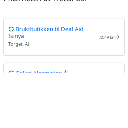
Bruktbutikken til Deaf Aid
Isinya
22.49 km
Torget, Ål
Galleri Normisjon Ål
22.52 km
Torget 4, Ål
Gjenbruken Fagernes
35.41 km
Valdresvegen 23, Fagernes