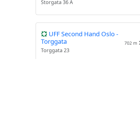
Storgata 36 A
UFF Second Hand Oslo -
Torggata
702 m
Torggata 23
Frøken Dianas salonger
843 m
Markveien 56
RetroAntikk
972 m
Schweigaards gate 77A