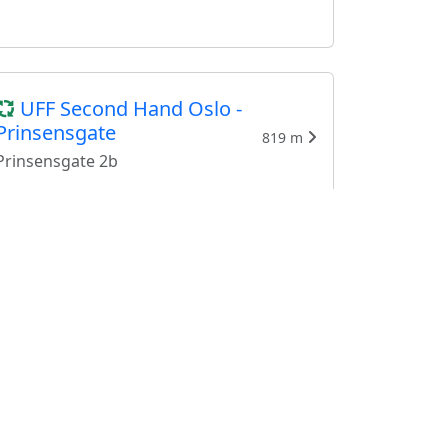
UFF Second Hand Oslo -
Prinsensgate
819 m
Prinsensgate 2b
Tanta til Beate
972 m
Schweigaards gate 77