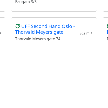
Brugata 3/5
UFF Second Hand Oslo -
Thorvald Meyers gate
802 m
Thorvald Meyers gate 74
Inventarium
958 m
Markveien 51