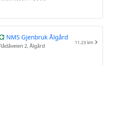
NMS Gjenbruk Ålgård
11.23 km
Flådåveien 2, Ålgård
Fretex Bryne
13.49 km
Erlandsbakken 6, Bryne