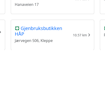
Hanaveien 17
Gjenbruksbutikken
HÅP
10.57 km
Jærvegen 506, Kleppe
NMS Gjenbruk Bryne
13.49 km
Erlandsbakken 6, Bryne