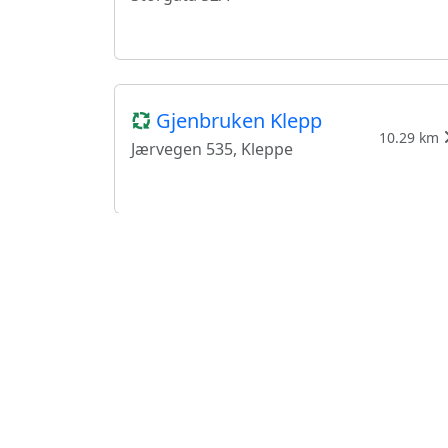
Gjenbruken Klepp
10.29 km
Jærvegen 535, Kleppe
NMS Gjenbruk
11.51 km
Torgveien 15 B, Stavanger
UFF Second Hand
Stavanger
13.89 km