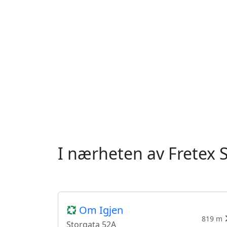
I nærheten av Fretex
Om Igjen
819 m
Storgata 52A