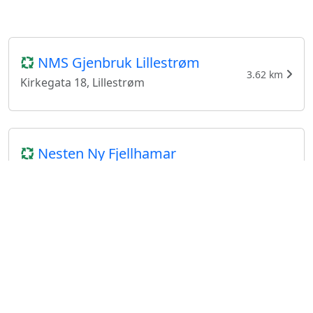
NMS Gjenbruk Lillestrøm
3.62 km
Kirkegata 18, Lillestrøm
Nesten Ny Fjellhamar
4.65 km
Lørdagsrudveien 2, Fjellhamar
Aktivum Rælingen
6.51 km
Øvre Rælingsveg 176, Fjerdingby