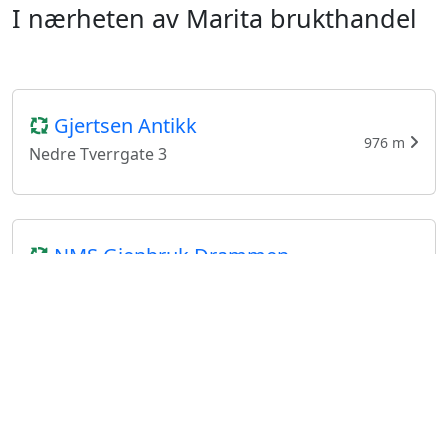
I nærheten av Marita brukthandel
Gjertsen Antikk
976 m
Nedre Tverrgate 3
NMS Gjenbruk Drammen
5.61 km
Ingeniør Rybergsgate 101, Drammen
Fretex Drammen
5.61 km
Ingeniør Rybergsgate 101, Drammen