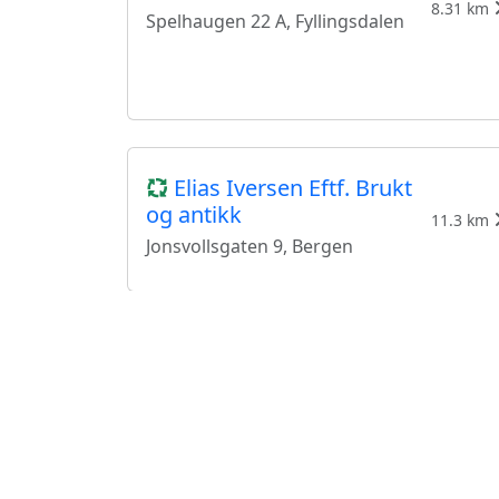
8.31 km
Spelhaugen 22 A, Fyllingsdalen
Elias Iversen Eftf. Brukt
og antikk
11.3 km
Jonsvollsgaten 9, Bergen
Slit’an
Christian Michelsens Gate 7,
11.47 km
Bergen