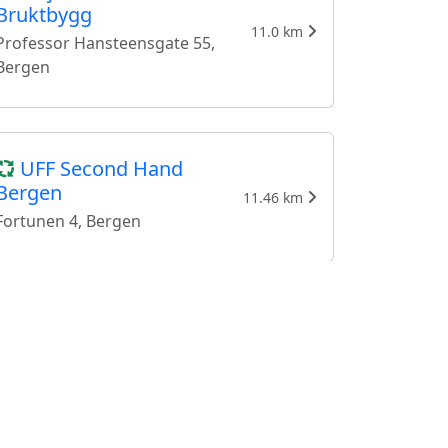
Bruktbygg
11.0 km
Professor Hansteensgate 55,
Bergen
UFF Second Hand
Bergen
11.46 km
Fortunen 4, Bergen
Livid Bergen (Galleriet
Kjøpesenter)
11.69 km
Torgallmenningen 8, Bergen