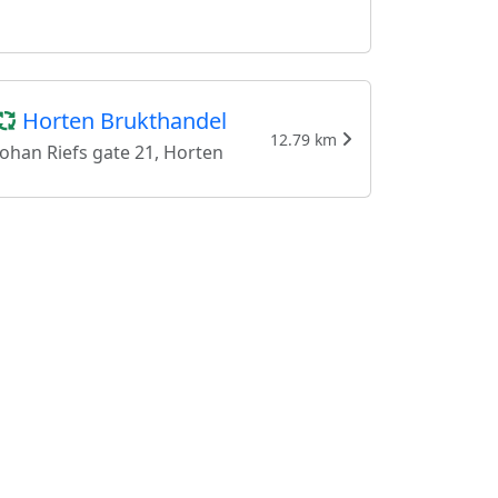
Horten Brukthandel
12.79 km
Johan Riefs gate 21, Horten
Fru Fadum
17.85 km
Smalgangen 3, Åsgårdstrand