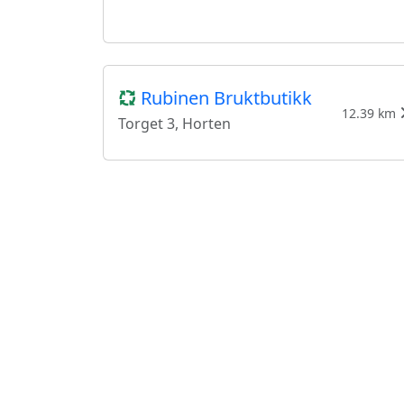
Rubinen Bruktbutikk
12.39 km
Torget 3, Horten
Olgars Brukt
13.53 km
Olgar dahls vei 1, Ramnes
Stil I
19.77 km
Fadumveien 167, Sem