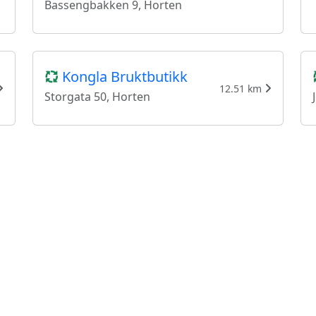
Bassengbakken 9, Horten
Kongla Bruktbutikk
12.51 km
Storgata 50, Horten
Gjenbruk’n
Galleberggata 4, Sande i
15.68 km
Vestfold