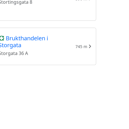
Stortingsgata 8
Brukthandelen i
Storgata
745 m
Storgata 36 A
Fretex Grønland
819 m
Smalgangen 8