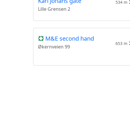
Karl Johans gate
534 m
Lille Grensen 2
M&E second hand
653 m
Økernveien 99
UFF Second Hand Oslo -
Torggata
768 m
Torggata 23
Botanisk Hage