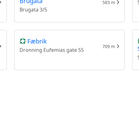
Brugata
583 m
Brugata 3/5
Fæbrik
709 m
Dronning Eufemias gate 55
Fretex Arkivet
Universitetsgata
777 m
Universitetsgata 20