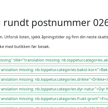
og rundt postnummer 026
. Utforsk listen, sjekk åpningstider og finn din neste skatte
ekke med butikken før besøk.
ssing" title="translation missing: nb.loppetur.categories.akt
translation missing: nb.loppetur.categories.bakst-korn">Ba
translation missing: nb.loppetur.categories.drikke">Drikke<
translation missing: nb.loppetur.categories.dyr-natur">Dyr 
translation missing: nb.loppetur.categories.frukt-gront">Fr