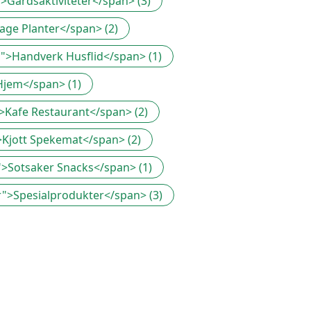
">Gardsaktiviteter</span> (3)
Hage Planter</span> (2)
id">Handverk Husflid</span> (1)
 Hjem</span> (1)
">Kafe Restaurant</span> (2)
">Kjott Spekemat</span> (2)
s">Sotsaker Snacks</span> (1)
er">Spesialprodukter</span> (3)