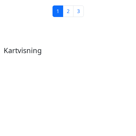
1
2
3
Kartvisning