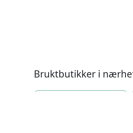
Bruktbutikker i nærh
postnummer 0349, Nordre Aker, Oslo
postnummer 0353, Frogner, Oslo
po