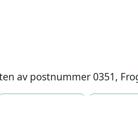
eten av postnummer 0351, Frog
postnummer 0350, Frogner, Oslo
postnummer 0352, 
stnummer 0354, Frogner, Oslo