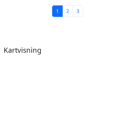
1
2
3
Kartvisning