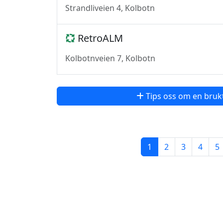
Strandliveien 4, Kolbotn
RetroALM
Kolbotnveien 7, Kolbotn
Tips oss om en bruk
1
2
3
4
5