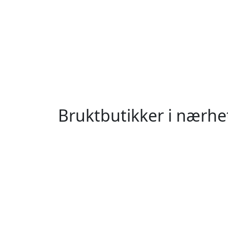
Bruktbutikker i nærh
Åndalsnes
Sylte
Valldal
N