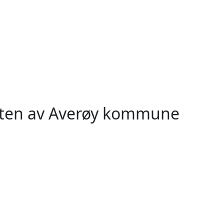
eten av Averøy kommune
orangsfjorden
Tresfjord