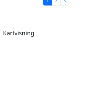
1
2
3
Kartvisning