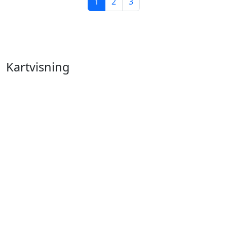
1
2
3
Kartvisning