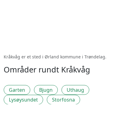
Kråkvåg er et sted i Ørland kommune i Trøndelag.
Områder rundt Kråkvåg
Garten
Bjugn
Uthaug
Lysøysundet
Storfosna