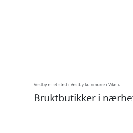
Vestby er et sted i Vestby kommune i Viken.
Bruktbutikker i nærhe
Son
Hølen
Hvitsten