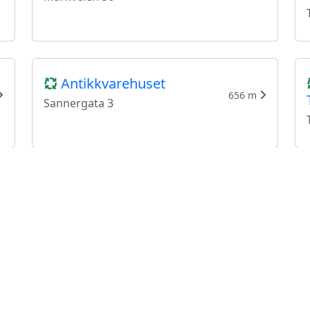
Antikkvarehuset
656 m
Sannergata 3
Brukthandelen i
Storgata
808 m
Storgata 36 A