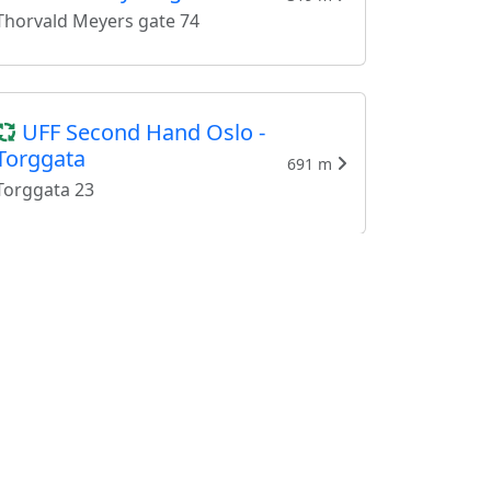
Thorvald Meyers gate 74
UFF Second Hand Oslo -
Torggata
691 m
Torggata 23
Botanisk Hage
Møbelforretning
875 m
Nordahl Bruns gate 15