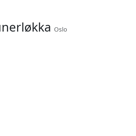
rünerløkka
Oslo