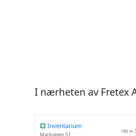
I nærheten av Fretex 
Inventarium
180 m
Markveien 51