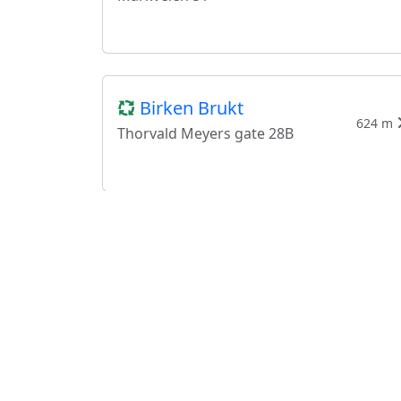
Birken Brukt
624 m
Thorvald Meyers gate 28B
Fretex Ullevålsveien
800 m
Ullevålsveien 12
Lucky Eddie
912 m