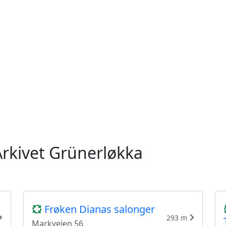
Arkivet Grünerløkka
Frøken Dianas salonger
293 m
Markveien 56