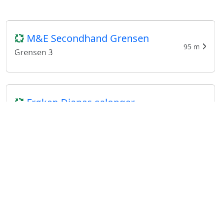
M&E Secondhand Grensen
95 m
Grensen 3
Frøken Dianas salonger
813 m
Markveien 56
Inventarium
817 m
Markveien 51