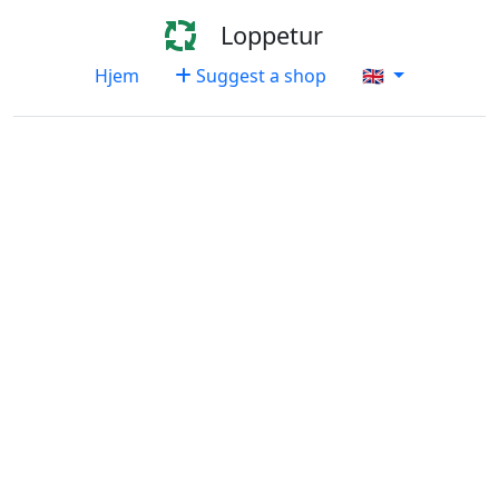
Loppetur
Hjem
Suggest a shop
🇬🇧