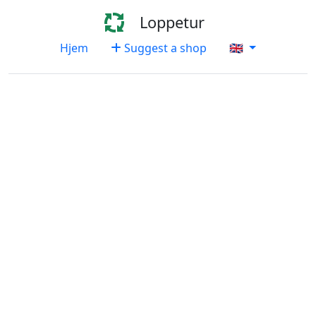
Loppetur
Hjem
Suggest a shop
🇬🇧