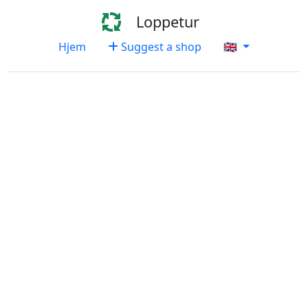
Loppetur
Hjem
Suggest a shop
🇬🇧