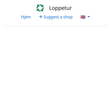
Loppetur
Hjem
Suggest a shop
🇬🇧