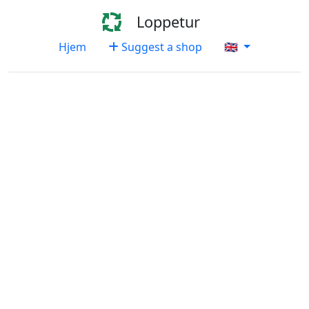
Loppetur
Hjem
Suggest a shop
🇬🇧