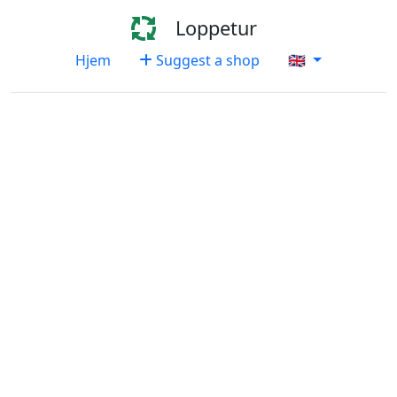
Loppetur
Hjem
Suggest a shop
🇬🇧