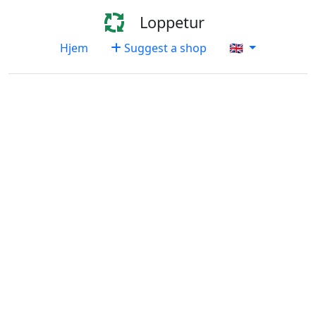
Loppetur
Hjem
Suggest a shop
🇬🇧