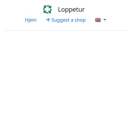
Loppetur
Hjem
Suggest a shop
🇬🇧