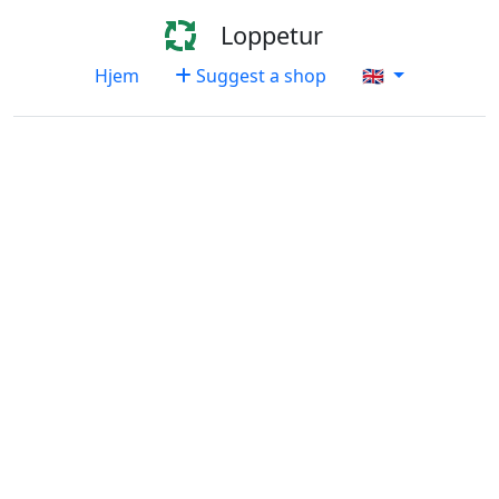
Loppetur
Hjem
Suggest a shop
🇬🇧