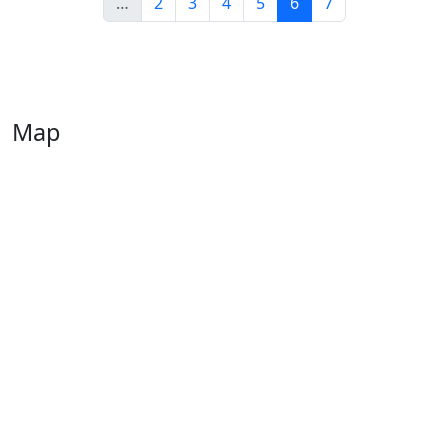
…
2
3
4
5
6
7
Map