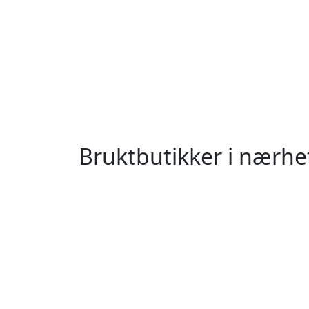
Bruktbutikker i nærh
postnummer 0024, Alna, Oslo
postn