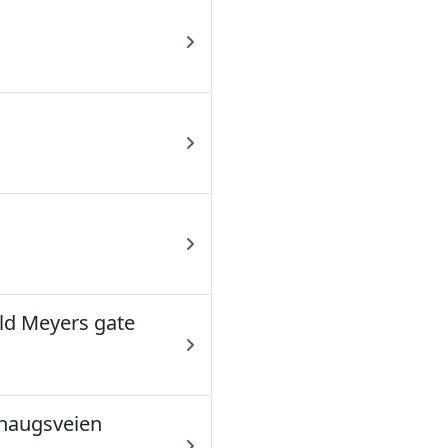
ld Meyers gate
haugsveien