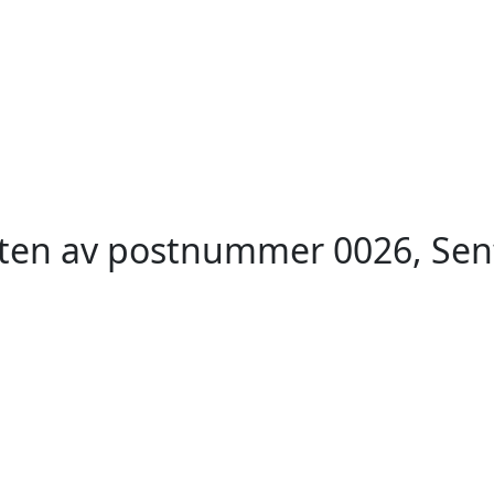
eten av postnummer 0026, Sen
ummer 0028, Sentrum, Oslo
postnummer 0030, Sentr