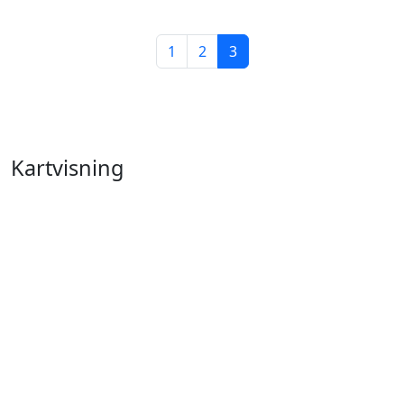
1
2
3
Kartvisning