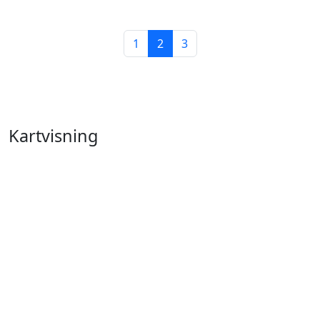
1
2
3
Kartvisning