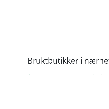
Bruktbutikker i nærh
postnummer 0467, Sagene, Oslo
po
postnummer 0472, Sagene, Oslo
po