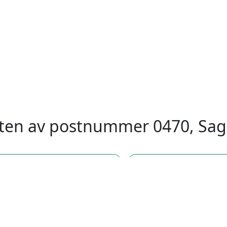
eten av postnummer 0470, Sag
stnummer 0468, Sagene, Oslo
postnummer 0469, Sage
stnummer 0473, Sagene, Oslo
postnummer 0474, Sage