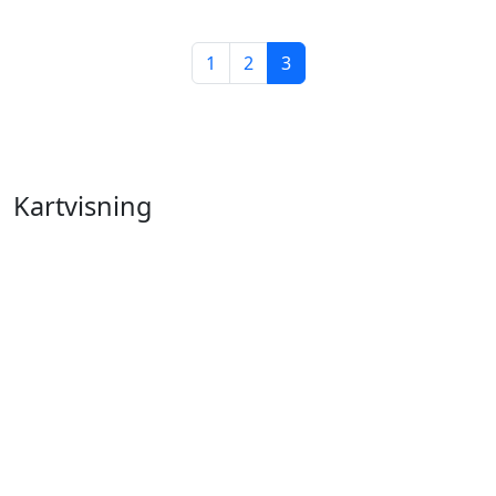
1
2
3
Kartvisning