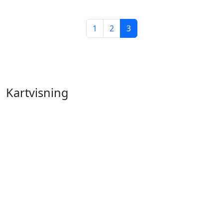
1
2
3
Kartvisning