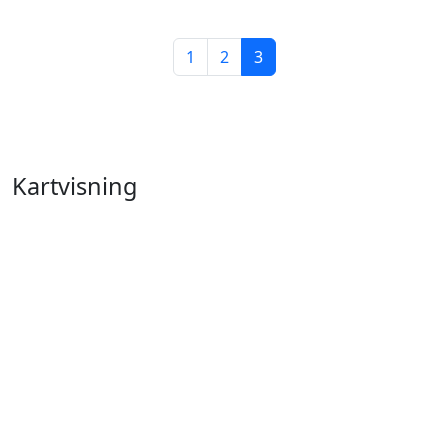
1
2
3
Kartvisning