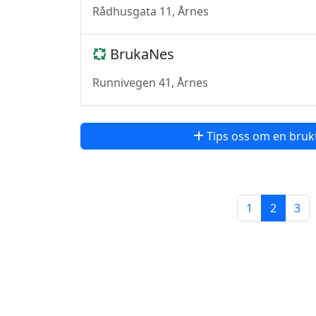
Rådhusgata 11, Årnes
BrukaNes
Runnivegen 41, Årnes
Tips oss om en bruk
1
2
3