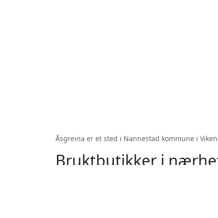
Åsgreina er et sted i Nannestad kommune i Viken
Bruktbutikker i nærhe
Nannestad
Maura
Holter