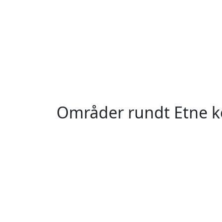
Områder rundt Etne
Sletta
Haugsvær
Flaktveit