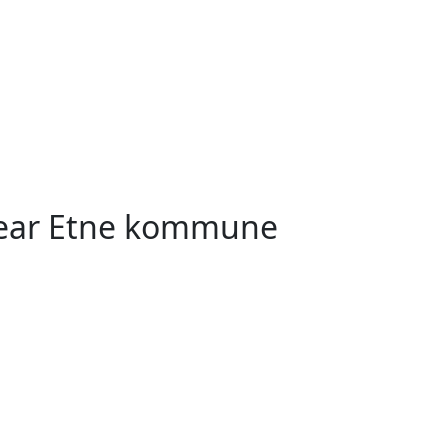
near Etne kommune
k
Stavang
Briksdalsbre