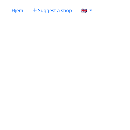
Hjem
Suggest a shop
🇬🇧