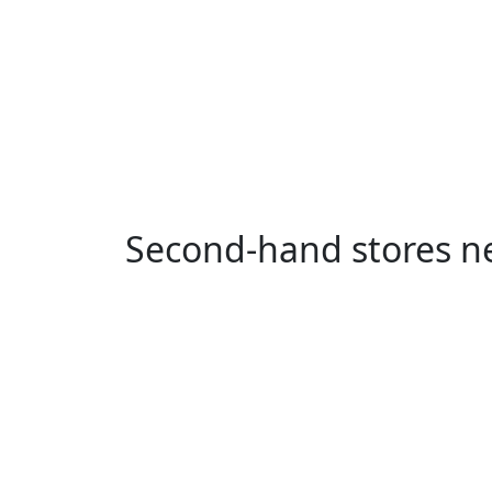
Second-hand stores 
Vossestrand
Holmedal
Hordvi