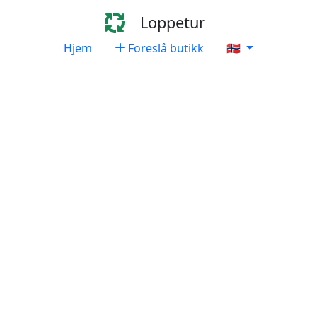
Loppetur
Hjem
Foreslå butikk
🇳🇴