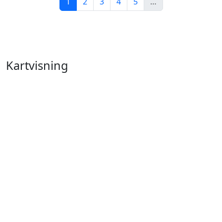
1
2
3
4
5
…
Kartvisning