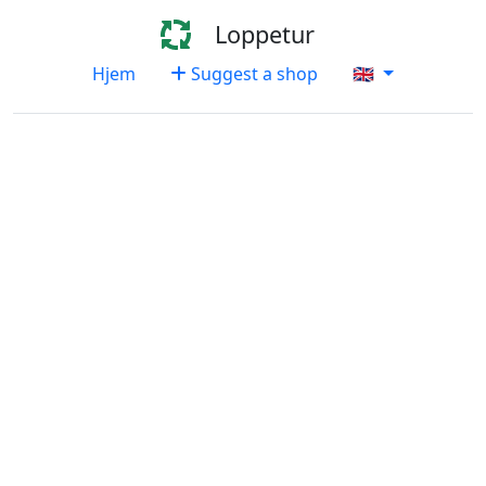
Loppetur
Hjem
Suggest a shop
🇬🇧