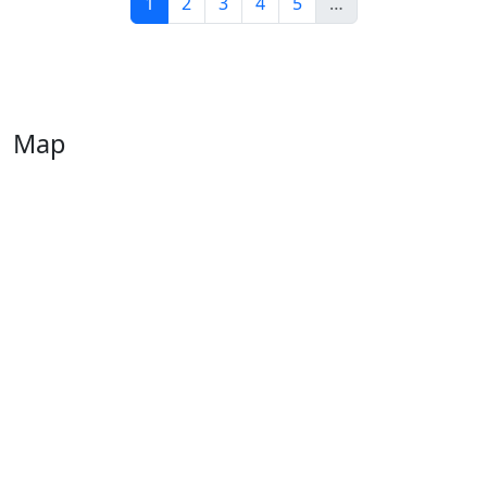
1
2
3
4
5
…
Map