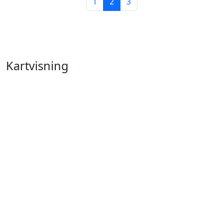
1
2
3
Kartvisning