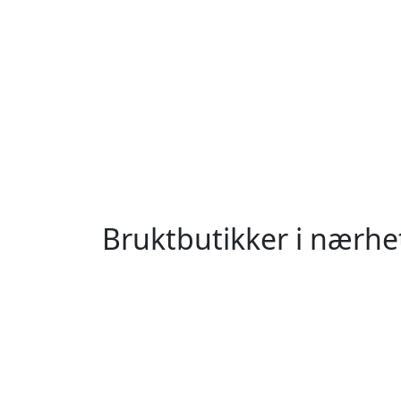
Bruktbutikker i nær
Sande i Vestfold
Holmestrand