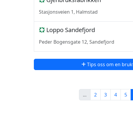
Stasjonsveien 1, Halmstad
Loppo Sandefjord
Peder Bogensgate 12, Sandefjord
Tips oss om en bruk
…
2
3
4
5