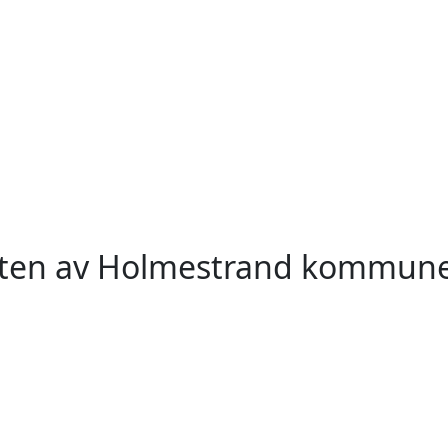
heten av Holmestrand kommun
Eidsfoss
Hof
Sundbyfoss