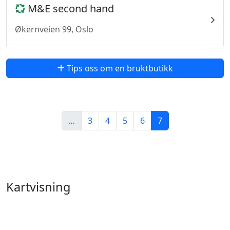
M&E second hand
Økernveien 99, Oslo
Tips oss om en bruktbutikk
…
3
4
5
6
7
Kartvisning