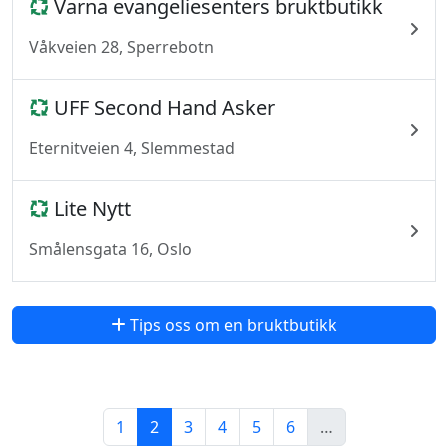
Varna evangeliesenters bruktbutikk
Våkveien 28, Sperrebotn
UFF Second Hand Asker
Eternitveien 4, Slemmestad
Lite Nytt
Smålensgata 16, Oslo
Tips oss om en bruktbutikk
1
2
3
4
5
6
…