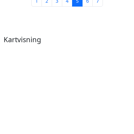
1
2
3
4
5
6
7
Kartvisning