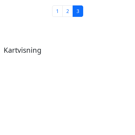
1
2
3
Kartvisning