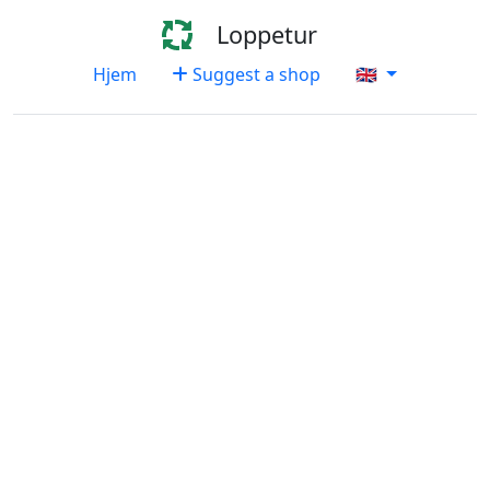
Loppetur
Hjem
Suggest a shop
🇬🇧