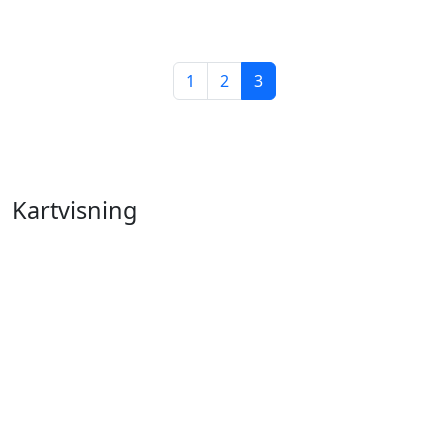
1
2
3
Kartvisning