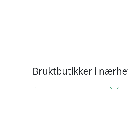
Bruktbutikker i nærh
postnummer 0046, Stovner, Oslo
po
postnummer 0055, Sentrum, Oslo