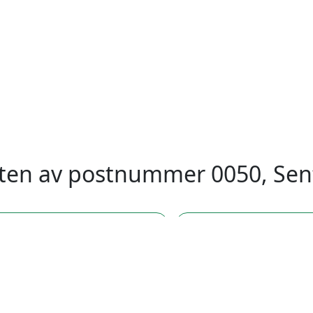
eten av postnummer 0050, Sen
stnummer 0047, Stovner, Oslo
postnummer 0048, Sen